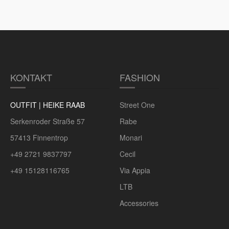
KONTAKT
FASHION
OUTFIT | HEIKE RAAB
Street One
Serkenroder Straße 57
Rabe
57413 Finnentrop
Monari
+49 2721 9837797
Cecil
+49 15128116765
Via Appia
LTB
Accessories