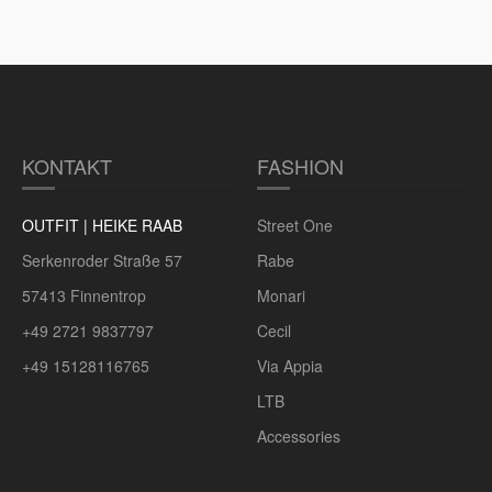
KONTAKT
FASHION
OUTFIT | HEIKE RAAB
Street One
Serkenroder Straße 57
Rabe
57413 Finnentrop
Monari
+49 2721 9837797
Cecil
+49 15128116765
Via Appia
LTB
Accessories