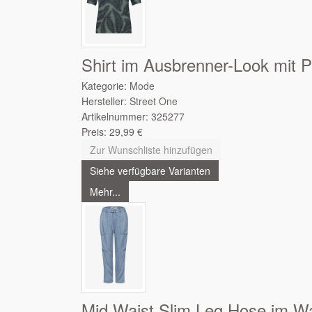
Shirt im Ausbrenner-Look mit P
Kategorie:
Mode
Hersteller:
Street One
Artikelnummer:
325277
Preis:
29,99
€
Zur Wunschliste hinzufügen
Siehe verfügbare Varianten
Mehr...
Mid Waist Slim Leg Hose im W