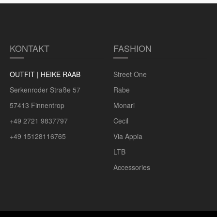
KONTAKT
FASHION
OUTFIT | HEIKE RAAB
Street One
Serkenroder Straße 57
Rabe
57413 Finnentrop
Monari
+49 2721 9837797
Cecil
+49 15128116765
Via Appia
LTB
Accessories