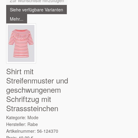
Zur Wunschliste hinzufügen
Siehe verfügbare Varianten
Mehr...
Shirt mit
Streifenmuster und
geschwungenem
Schriftzug mit
Strasssteinchen
Kategorie:
Mode
Hersteller:
Rabe
Artikelnummer:
56-124370
Preis:
49,99
€