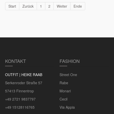
Start
Zurück
1
2
Weiter
Ende
KONTAKT
FASHION
OUTFIT | HEIKE RAAB
Street One
Serkenroder Straße 57
Rabe
57413 Finnentrop
Monari
+49 2721 9837797
Cecil
+49 15128116765
Via Appia