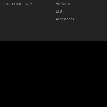
+49 15128116765
Via Appia
LTB
Accessories