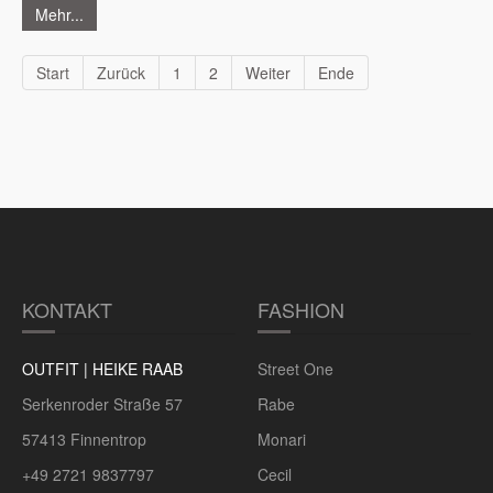
Mehr...
Start
Zurück
1
2
Weiter
Ende
KONTAKT
FASHION
OUTFIT | HEIKE RAAB
Street One
Serkenroder Straße 57
Rabe
57413 Finnentrop
Monari
+49 2721 9837797
Cecil