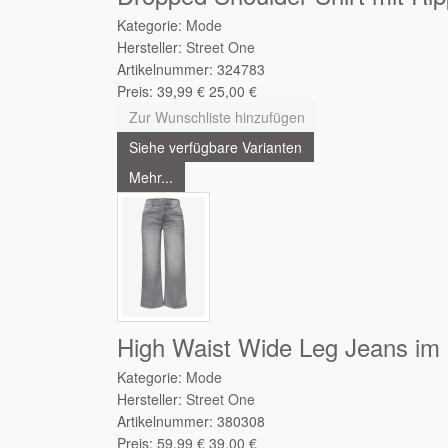
Kategorie:
Mode
Hersteller:
Street One
Artikelnummer:
324783
Preis:
39,99
€
25,00
€
Zur Wunschliste hinzufügen
Siehe verfügbare Varianten
Mehr...
High Waist Wide Leg Jeans im 
Kategorie:
Mode
Hersteller:
Street One
Artikelnummer:
380308
Preis:
59,99
€
39,00
€