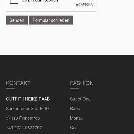
Senden
Formular schließen
KONTAKT
FASHION
OUTFIT | HEIKE RAAB
Street One
Serkenroder Straße 57
Rabe
57413 Finnentrop
Monari
+49 2721 9837797
Cecil