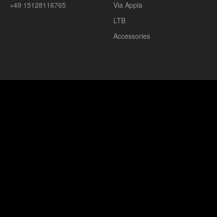
+49 15128116765
Via Appia
LTB
Accessories