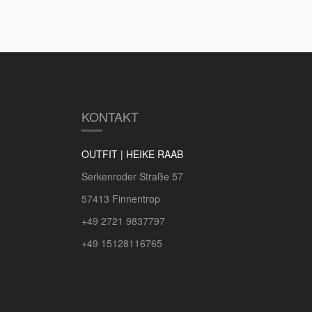
KONTAKT
OUTFIT | HEIKE RAAB
Serkenroder Straße 57
57413 Finnentrop
+49 2721 9837797
+49 15128116765