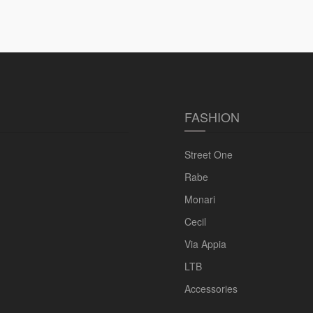
FASHION
Street One
Rabe
Monari
Cecil
Via Appia
LTB
Accessories