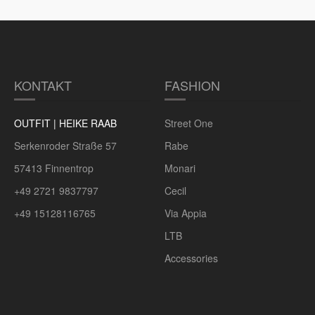
KONTAKT
FASHION
OUTFIT | HEIKE RAAB
Street One
Serkenroder Straße 57
Rabe
57413 Finnentrop
Monari
+49 2721 9837797
Cecil
+49 15128116765
Via Appia
LTB
Accessories