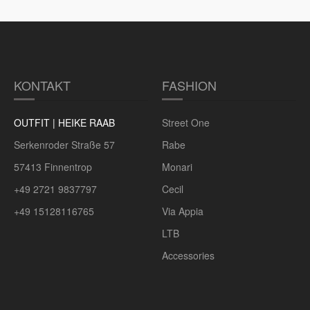
KONTAKT
FASHION
OUTFIT | HEIKE RAAB
Street One
Serkenroder Straße 57
Rabe
57413 Finnentrop
Monari
+49 2721 9837797
Cecil
+49 15128116765
Via Appia
LTB
Accessories