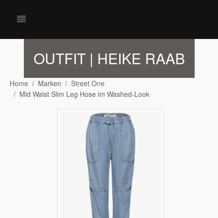
OUTFIT | HEIKE RAAB
Home
Marken
Street One
Mid Waist Slim Leg Hose im Washed-Look