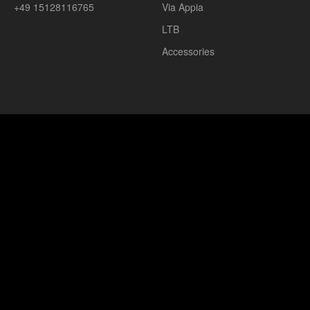
+49 15128116765
Via Appia
LTB
Accessories