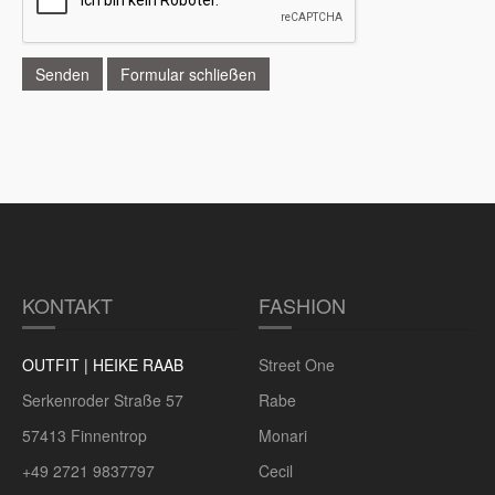
Senden
Formular schließen
KONTAKT
FASHION
OUTFIT | HEIKE RAAB
Street One
Serkenroder Straße 57
Rabe
57413 Finnentrop
Monari
+49 2721 9837797
Cecil