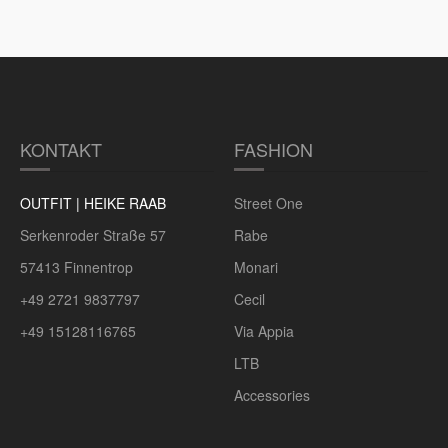
KONTAKT
FASHION
OUTFIT | HEIKE RAAB
Street One
Serkenroder Straße 57
Rabe
57413 Finnentrop
Monari
+49 2721 9837797
Cecil
+49 15128116765
Via Appia
LTB
Accessories